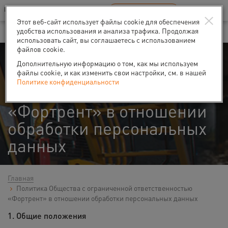
Ваш город:
Самара
RU
EN
×
В Вашем регионе нет наших офисов
ВЫБРАТЬ БЛИЖАЙШИЙ
Этот веб-сайт использует файлы cookie для обеспечения
удобства использования и анализа трафика. Продолжая
использовать сайт, вы соглашаетесь с использованием
файлов cookie.
Политика Общества с
Дополнительную информацию о том, как мы используем
ограниченной
файлы cookie, и как изменить свои настройки, см. в нашей
Политике конфиденциальности
ответственностью
«Фортрент» в отношении
обработки персональных
данных
Главная
Политика Общества с ограниченной ответственностью
«Фортрент» в отношении обработки персональных данных
1. Общие положения