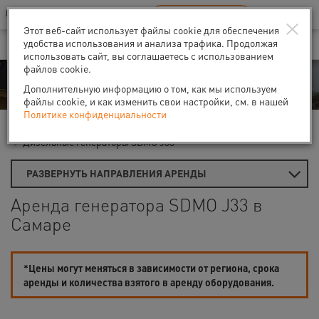
Ваш город:
Самара
RU
EN
×
В Вашем регионе нет наших офисов
ВЫБРАТЬ БЛИЖАЙШИЙ
Этот веб-сайт использует файлы cookie для обеспечения
удобства использования и анализа трафика. Продолжая
использовать сайт, вы соглашаетесь с использованием
файлов cookie.
Аренда
Дополнительную информацию о том, как мы используем
файлы cookie, и как изменить свои настройки, см. в нашей
Политике конфиденциальности
Главная
Аренда генераторов
Дизель-генераторы
Дизельные генераторы SDMO J33
РАЗВЕРНУТЬ НАПРАВЛЕНИЯ АРЕНДЫ
Аренда генератора SDMO J33 в
Самаре
*Цены могут меняться в зависимости от региона, срока
аренды и количества взятого в аренду оборудования.