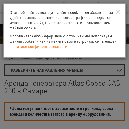
Ваш город:
Самара
RU
EN
×
В Вашем регионе нет наших офисов
ВЫБРАТЬ БЛИЖАЙШИЙ
Этот веб-сайт использует файлы cookie для обеспечения
удобства использования и анализа трафика. Продолжая
использовать сайт, вы соглашаетесь с использованием
файлов cookie.
Аренда
Дополнительную информацию о том, как мы используем
файлы cookie, и как изменить свои настройки, см. в нашей
Политике конфиденциальности
Главная
Аренда генераторов
Дизель-генераторы
Дизельные генераторы Atlas Copco QAS 250
РАЗВЕРНУТЬ НАПРАВЛЕНИЯ АРЕНДЫ
Аренда генератора Atlas Copco QAS
250 в Самаре
*Цены могут меняться в зависимости от региона, срока
аренды и количества взятого в аренду оборудования.