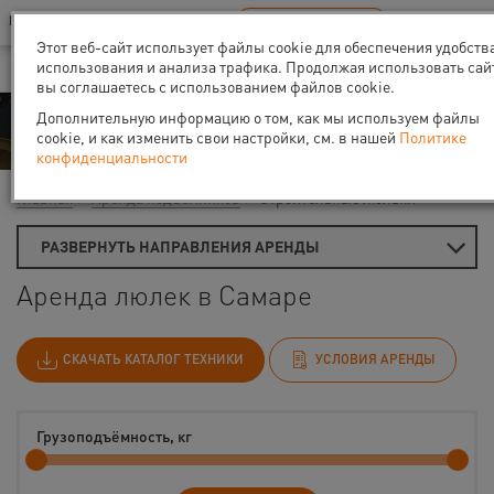
Ваш город:
Самара
RU
EN
В Вашем регионе нет наших офисов
ВЫБРАТЬ БЛИЖАЙШИЙ
Этот веб-сайт использует файлы cookie для обеспечения удобств
использования и анализа трафика. Продолжая использовать сай
вы соглашаетесь с использованием файлов cookie.
Аренда
Дополнительную информацию о том, как мы используем файлы
cookie, и как изменить свои настройки, см. в нашей
Политике
конфиденциальности
Главная
Аренда подъемников
Строительные люльки
РАЗВЕРНУТЬ НАПРАВЛЕНИЯ АРЕНДЫ
Аренда люлек в Самаре
СКАЧАТЬ КАТАЛОГ ТЕХНИКИ
УСЛОВИЯ АРЕНДЫ
Грузоподъёмность, кг