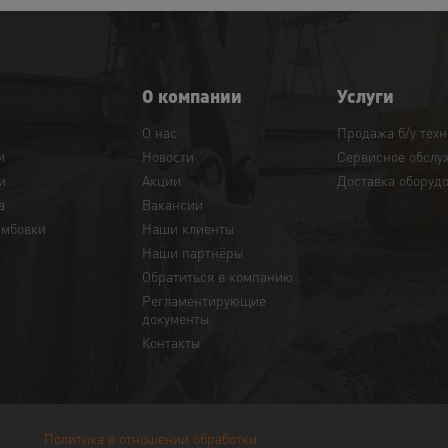
О компании
Услуги
О нас
Продажа б/у тех
и
Новости
Сервисное обслу
и
Акции
Доставка оборуд
а
Вакансии
амбовки
Наши клиенты
Наши партнёры
Обратиться в компанию
Регламентирующие
документы
Контакты
Политика в отношении обработки