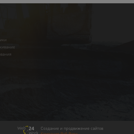
ники
живание
ования
Создание и продвижение сайтов
Компания Веб Ворк