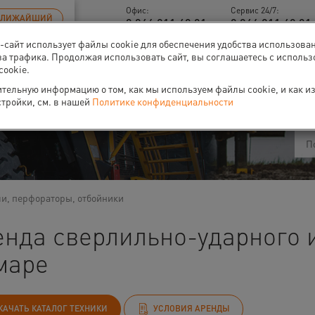
Офис:
Сервис 24/7:
БЛИЖАЙШИЙ
8 846 211 40 01
8 846 211 40 01 
б-сайт использует файлы cookie для обеспечения удобства использова
за трафика. Продолжая использовать сайт, вы соглашаетесь с исполь
cookie.
ти
О нас
Событи
тельную информацию о том, как мы используем файлы cookie, и как и
стройки, см. в нашей
Политике конфиденциальности
и, перфораторы, отбойники
енда сверлильно-ударного 
маре
КАЧАТЬ КАТАЛОГ ТЕХНИКИ
УСЛОВИЯ АРЕНДЫ