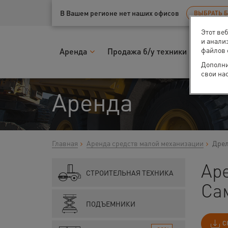
Ваш город:
Самара
В Вашем регионе нет наших офисов
ВЫБРАТЬ 
Этот ве
и анали
файлов 
Аренда
Продажа б/у техники
Запчас
Дополни
свои на
Аренда
Главная
Аренда средств малой механизации
Дрел
Ар
СТРОИТЕЛЬНАЯ ТЕХНИКА
Са
ПОДЪЕМНИКИ
С