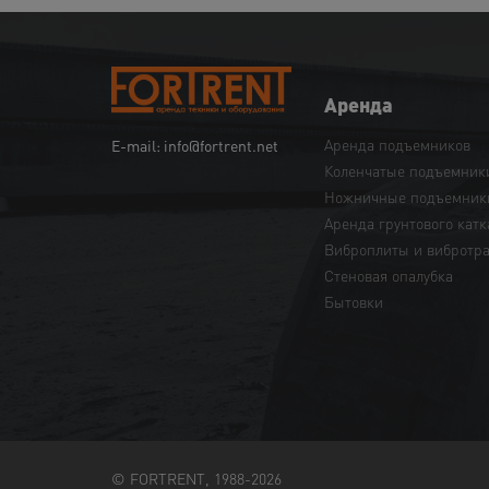
Аренда
Аренда подъемников
E-mail: info@fortrent.net
Коленчатые подъемник
Ножничные подъемник
Аренда грунтового катк
Виброплиты и вибротр
Cтеновая опалубка
Бытовки
© FORTRENT, 1988-2026