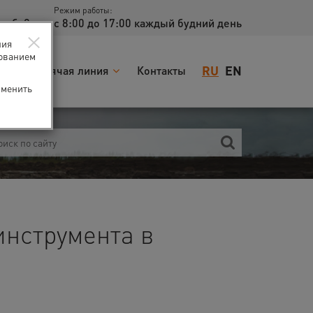
Режим работы:
доб. 2
с 8:00 до 17:00 каждый будний день
×
ния
зованием
RU
EN
я
Горячая линия
Контакты
зменить
инструмента в