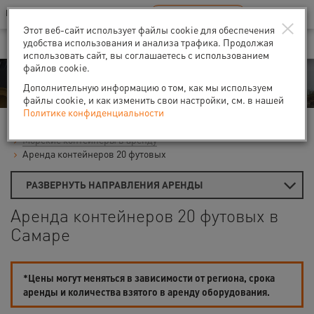
Ваш город:
Самара
RU
EN
×
В Вашем регионе нет наших офисов
ВЫБРАТЬ БЛИЖАЙШИЙ
Этот веб-сайт использует файлы cookie для обеспечения
удобства использования и анализа трафика. Продолжая
использовать сайт, вы соглашаетесь с использованием
файлов cookie.
Аренда
Дополнительную информацию о том, как мы используем
файлы cookie, и как изменить свои настройки, см. в нашей
Политике конфиденциальности
Главная
Аренда временных помещений
Морские контейнеры в аренду
Аренда контейнеров 20 футовых
РАЗВЕРНУТЬ НАПРАВЛЕНИЯ АРЕНДЫ
Аренда контейнеров 20 футовых в
Самаре
*Цены могут меняться в зависимости от региона, срока
аренды и количества взятого в аренду оборудования.