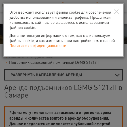
Ваш город:
Самара
RU
EN
×
В Вашем регионе нет наших офисов
ВЫБРАТЬ БЛИЖАЙШИЙ
Этот веб-сайт использует файлы cookie для обеспечения
удобства использования и анализа трафика. Продолжая
использовать сайт, вы соглашаетесь с использованием
файлов cookie.
Аренда
Дополнительную информацию о том, как мы используем
файлы cookie, и как изменить свои настройки, см. в нашей
Политике конфиденциальности
Главная
Аренда подъемников
Гидравлические подъемники
Ножничные подъемники
Подъемник самоходный ножничный LGMG S1212II
РАЗВЕРНУТЬ НАПРАВЛЕНИЯ АРЕНДЫ
Аренда подъемников LGMG S1212II в
Самаре
*Цены могут меняться в зависимости от региона, срока
аренды и количества взятого в аренду оборудования.
Данное предложение не является публичной офертой.