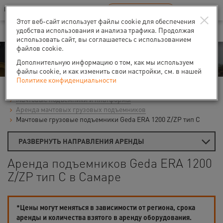
Ваш город:
Самара
RU
EN
×
В Вашем регионе нет наших офисов
ВЫБРАТЬ БЛИЖАЙШИЙ
Этот веб-сайт использует файлы cookie для обеспечения
удобства использования и анализа трафика. Продолжая
использовать сайт, вы соглашаетесь с использованием
файлов cookie.
Аренда
Дополнительную информацию о том, как мы используем
файлы cookie, и как изменить свои настройки, см. в нашей
Политике конфиденциальности
Главная
Аренда подъемников
Мачтовые подъемники и платформы
Аренда мачтовых грузовых подъемников
Мачтовые грузовые подъемники Geda ERA 1200 Z/ZP тип C
РАЗВЕРНУТЬ НАПРАВЛЕНИЯ АРЕНДЫ
Аренда подъемников Geda ERA 1200
Z/ZP тип C в Самаре
*Цены могут меняться в зависимости от региона, срока
аренды и количества взятого в аренду оборудования.