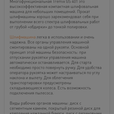
Многофункциональная Tremix GS 401 это
высокоэффективная компактная шлифовальная
машина для небольших помещений. Прокат
шлифмашины хорошо зарекомендовал себя при
выполнении всего спектра шлифовальных работ
от грубой «обдирки» до тонкой полировки.
Шлифмашина
легка в использовании и очень
надежна.
Все органы управления машиной
смонтированы на одной рукояти. Основной
принцип этой машины безопасность: при
отпускании рукоятки управления машина
автоматически останавливается. Для старта
необходимо просто повернуть ручку. Для удобства
оператора рукоятка может настраиваться по углу
наклона и вылету. Для облегчения
транспортировки предусмотрены
складывающиеся колеса. Есть возможность
подключения пылесоса.
Виды рабочих органов машины: диск с
сегментным камнем, покрытый резиной диск для
крепления наждачной бумаги, диск с резиновыми