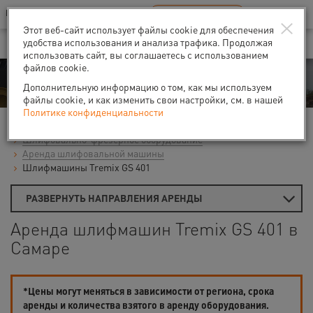
Ваш город:
Самара
RU
EN
×
В Вашем регионе нет наших офисов
ВЫБРАТЬ БЛИЖАЙШИЙ
Этот веб-сайт использует файлы cookie для обеспечения
удобства использования и анализа трафика. Продолжая
использовать сайт, вы соглашаетесь с использованием
файлов cookie.
Аренда
Дополнительную информацию о том, как мы используем
файлы cookie, и как изменить свои настройки, см. в нашей
Политике конфиденциальности
Главная
Аренда средств малой механизации
Шлифовально-фрезерное оборудование
Аренда шлифовальной машины
Шлифмашины Tremix GS 401
РАЗВЕРНУТЬ НАПРАВЛЕНИЯ АРЕНДЫ
Аренда шлифмашин Tremix GS 401 в
Самаре
*Цены могут меняться в зависимости от региона, срока
аренды и количества взятого в аренду оборудования.